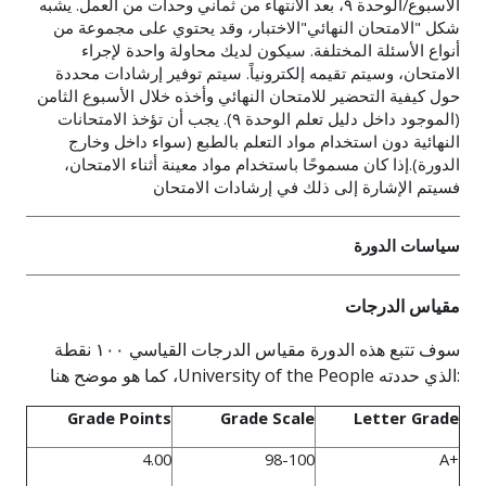
الأسبوع/الوحدة ٩، بعد الانتهاء من ثماني وحدات من العمل. يشبه
شكل "الامتحان النهائي"الاختبار، وقد يحتوي على مجموعة من
أنواع الأسئلة المختلفة. سيكون لديك محاولة واحدة لإجراء
الامتحان، وسيتم تقيمه إلكترونياً. سيتم توفير إرشادات محددة
حول كيفية التحضير للامتحان النهائي وأخذه خلال الأسبوع الثامن
(الموجود داخل دليل تعلم الوحدة ٩). يجب أن تؤخذ الامتحانات
النهائية دون استخدام مواد التعلم بالطبع (سواء داخل وخارج
الدورة).إذا كان مسموحًا باستخدام مواد معينة أثناء الامتحان،
فسيتم الإشارة إلى ذلك في إرشادات الامتحان
سياسات الدورة
مقياس الدرجات
سوف تتبع هذه الدورة مقياس الدرجات القياسي ١٠٠ نقطة
، كما هو موضح هنا:
الذي حددته
University of the People
Grade Points
Grade Scale
Letter Grade
4.00
98-100
A+