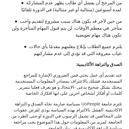
● من المرجح أن يفشل أي طالب يظهر عدم المشاركة
لمدة أسبوعين (متتالية أو غير متتالية) في الدورة تلقائيًا.
● من حين لآخر قد يكون هناك سبب مشروع لتقديم واجب
متأخر. في معظم الأوقات، لن يتم قبول المهام المتأخرة ولن
تكون هناك مهام تعويضية.
● يلتزم جميع الطلاب بإبلاغ معلمهم مقدمًا بأي حالات
غياب معروفة التي قد تؤدي إلى عدم مشاركتهم.
الصدق والنزاهة الأكاديمية:
عند تقديم أي عمل بحثي فمن الضروري الإشارة للمراجع
المستخدمة. فشلك بالاعتراف بمصادر المعلومات المستخدمة
ببحثك بشكل صحيح يدعى -الانتحالـ و هو يعرف فعليا بتمرير
كلمات او أفكار اشخاص اخرين على انها افكارك الخاصة
تلتزم جامعة
UoPeople
بسياسة صارمة تجاه الصدق و النزاهة
الاكاديمية. الفشل بالالتزام بهذه السياسة يودي لفرض عقوبات
على المخالفين قد تشمل الرسوب في الدورة او حتى الطرد من
الجامعة. لمزيد من المعلومات حول هذا الموضوع يجب مراجعة
سياسة النزاهة الاكاديمية في بيان الجامعة