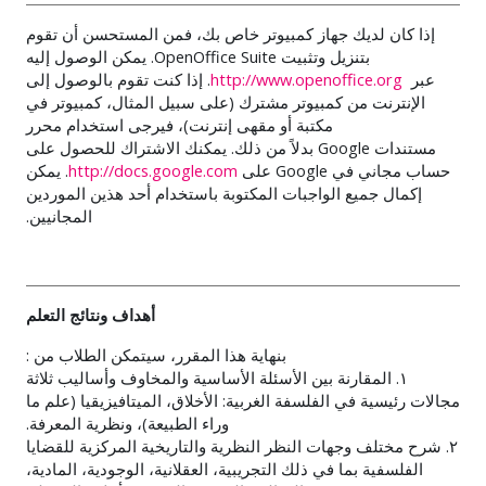
إذا كان لديك جهاز كمبيوتر خاص بك، فمن المستحسن أن تقوم
بتنزيل وتثبيت
OpenOffice Suite
. يمكن الوصول إليه
عبر
http://www.openoffice.org
.
إذا كنت تقوم بالوصول إلى
الإنترنت من كمبيوتر مشترك (على سبيل المثال، كمبيوتر في
مكتبة أو مقهى إنترنت)، فيرجى استخدام محرر
مستندات
Google
بدلاً من ذلك. يمكنك الاشتراك للحصول على
حساب مجاني في
Google
على
http://docs.google.com
. يمكن
إكمال جميع الواجبات المكتوبة باستخدام أحد هذين الموردين
المجانيين.
أهداف ونتائج التعلم
بنهاية هذا المقرر، سيتمكن الطلاب من :
١. المقارنة بين الأسئلة الأساسية والمخاوف وأساليب ثلاثة
مجالات رئيسية في الفلسفة الغربية: الأخلاق، الميتافيزيقيا (علم ما
وراء الطبيعة)، ونظرية المعرفة.
٢. شرح مختلف وجهات النظر النظرية والتاريخية المركزية للقضايا
الفلسفية بما في ذلك التجريبية، العقلانية، الوجودية، المادية،