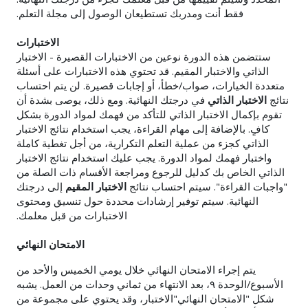
فقط أنت ومدربك تستطيعان الوصول إلى مجلة التعلم.
الاختبارات
ستتضمن هذه الدورة نوعين من الاختبارات القصيرة - الاختبار
الذاتي والاختبار المقيم. قد تحتوي هذه الاختبارات على أسئلة
متعددة الخيارات، صواب/خطأ، أو إجابات قصيرة. لن يتم احتساب
نتائج
الاختبار الذاتي
في درجتك النهائية. ومع ذلك، يوصى بشدة أن
تقوم بإكمال الاختبار الذاتي للتأكد من فهمك لمواد الدورة بشكل
كافٍ. بالإضافة إلى مهام القراءة، يجب استخدام نتائج الاختبار
الذاتي كجزء من عملية التعلم التكرارية، من أجل تغطية كاملة
واختبار فهمك لمواد الدورة. يجب عليك استخدام نتائج الاختبار
الذاتي الخاص بك كدليل للرجوع ومراجعة الأقسام ذات الصلة من
"واجبات القراءة". سيتم احتساب نتائج
الاختبار المقيم
إلى درجتك
النهائية. سيتم توفير إرشادات محددة حول تنسيق ومحتوى
الاختبارات من قبل معلمك.
الامتحان النهائي
يتم إجراء الامتحان النهائي خلال يومي الخميس والأحد من
الأسبوع/الوحدة ٩، بعد الانتهاء من ثماني وحدات من العمل. يشبه
شكل "الامتحان النهائي"الاختبار، وقد يحتوي على مجموعة من