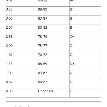
3.67
90-92
A-
3.33
88-89
B+
3.00
83-87
B
2.67
80-82
B-
2.33
78-79
C+
2.00
73-77
C
1.67
70-72
C-
1.33
68-69
D+
1.00
63-67
D
0.67
60-62
D-
0.00
Under 60
F