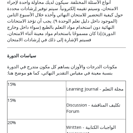
أنواع الأسئلة المختلفة. سيكون لديك محاولة واحدة لإجراء
الامتحان، وسيتم تقيمه إلكترونياً. سيتم توفير إرشادات محددة
حول كيفية التحضير للامتحان النهائي وأخذه خلال الأسبوع الثامن
(الموجود داخل دليل تعلم الوحدة ٩). يجب أن تؤخذ الامتحانات
النهائية دون استخدام مواد التعلم بالطبع (سواء داخل وخارج
الدورة).إذا كان مسموحًا باستخدام مواد معينة أثناء الامتحان،
فسيتم الإشارة إلى ذلك في إرشادات الامتحان
سياسات الدورة
مكونات الدرجات والأوزان يساهم كل مكون متدرج في الدورة
بنسبة معينة في مقياس التقدير النهائي، كما هو موضح هنا:
15%
مجلة التعلم
- Learning Journal
15%
تكليف المناقشة
- Discussion
Forum
20%
الواجبات الكتابية
- Written