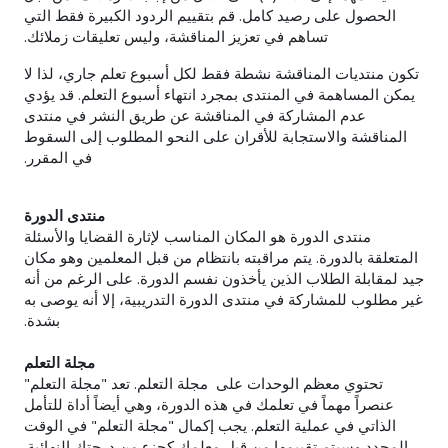
الحصول على رصيد كامل. قم بتقييم الردود الكبيرة فقط التي
تساهم في تعزيز المناقشة، وليس تعليقات زملائك.
تكون منتديات المناقشة نشطة فقط لكل أسبوع تعلم جاري، لذا لا
يمكن المساهمة في المنتدى بمجرد انتهاء أسبوع التعلم. قد يؤدي
عدم المشاركة في المناقشة عن طريق النشر في منتدى
المناقشة والاستجابة للأقران على النحو المطلوب إلى السقوط
في المقرر.
منتدى الدورة
منتدى الدورة هو المكان المناسب لإثارة القضايا والأسئلة
المتعلقة بالدورة. يتم مراقبته بانتظام من قبل المعلمين وهو مكان
جيد لمقابلة الطلاب الذين يأخذون نفسم الدورة. على الرغم من أنه
غير مطلوب للمشاركة في منتدى الدورة التدريبية، إلا أنه يوصى به
بشدة.
مجلة التعلم
تحتوي معظم الوحدات على مجلة التعلم. تعد "مجلة التعلم"
عنصراً مهماً في تعلمك في هذه الدورة، وهي أيضاً أداة للتأمل
الذاتي في عملية التعلم. يجب إكمال "مجلة التعلم" في الوقت
المحدد وسيتم تقييمها من قبل معلمك كجزء من درجتك النهائية.