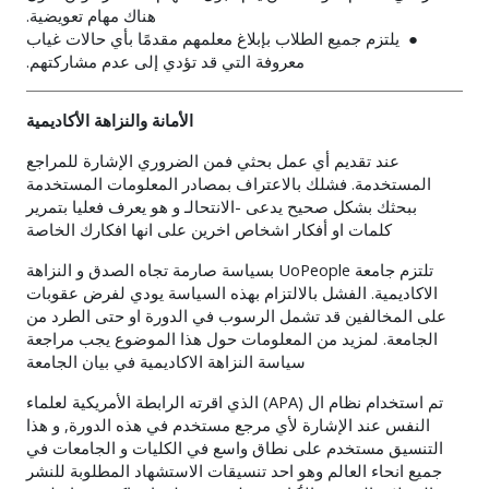
هناك مهام تعويضية.
● يلتزم جميع الطلاب بإبلاغ معلمهم مقدمًا بأي حالات غياب
معروفة التي قد تؤدي إلى عدم مشاركتهم.
الأمانة والنزاهة الأكاديمية
عند تقديم أي عمل بحثي فمن الضروري الإشارة للمراجع
المستخدمة. فشلك بالاعتراف بمصادر المعلومات المستخدمة
ببحثك بشكل صحيح يدعى -الانتحالـ و هو يعرف فعليا بتمرير
كلمات او أفكار اشخاص اخرين على انها افكارك الخاصة
تلتزم جامعة
UoPeople
بسياسة صارمة تجاه الصدق و النزاهة
الاكاديمية. الفشل بالالتزام بهذه السياسة يودي لفرض عقوبات
على المخالفين قد تشمل الرسوب في الدورة او حتى الطرد من
الجامعة. لمزيد من المعلومات حول هذا الموضوع يجب مراجعة
سياسة النزاهة الاكاديمية في بيان الجامعة
تم استخدام نظام ال (
APA
) الذي اقرته الرابطة الأمريكية لعلماء
النفس عند الإشارة لأي مرجع مستخدم في هذه الدورة, و هذا
التنسيق مستخدم على نطاق واسع في الكليات و الجامعات في
جميع انحاء العالم وهو احد تنسيقات الاستشهاد المطلوبة للنشر