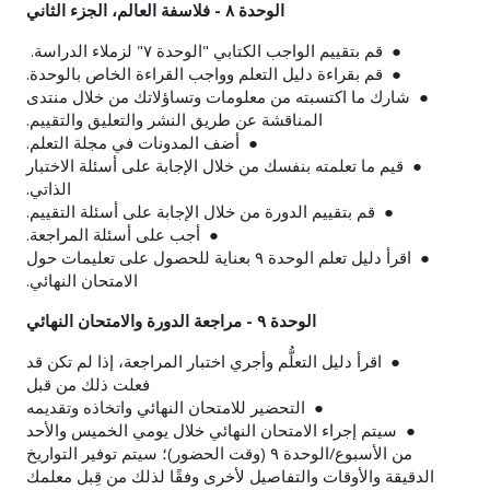
الوحدة ٨ - فلاسفة العالم، الجزء الثاني
● قم بتقييم الواجب الكتابي "الوحدة ٧" لزملاء الدراسة.
● قم بقراءة دليل التعلم وواجب القراءة الخاص بالوحدة.
● شارك ما اكتسبته من معلومات وتساؤلاتك من خلال منتدى
المناقشة عن طريق النشر والتعليق والتقييم.
● أضف المدونات في مجلة التعلم.
● قيم ما تعلمته بنفسك من خلال الإجابة على أسئلة الاختبار
الذاتي.
● قم بتقييم الدورة من خلال الإجابة على أسئلة التقييم.
● أجب على أسئلة المراجعة.
● اقرأ دليل تعلم الوحدة ٩ بعناية للحصول على تعليمات حول
الامتحان النهائي.
الوحدة ٩ - مراجعة الدورة والامتحان النهائي
● اقرأ دليل التعلُّم وأجري اختبار المراجعة، إذا لم تكن قد
فعلت ذلك من قبل
● التحضير للامتحان النهائي واتخاذه وتقديمه
● سيتم إجراء الامتحان النهائي خلال يومي الخميس والأحد
من الأسبوع/الوحدة ٩ (وقت الحضور)؛ سيتم توفير التواريخ
الدقيقة
والأوقات والتفاصيل لأخرى وفقًا لذلك من قِبل معلمك