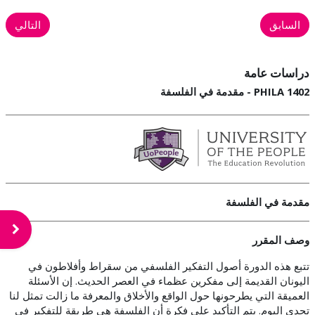
السابق
التالي
دراسات عامة
PHILA 1402 - مقدمة في الفلسفة
مقدمة في الفلسفة
فتح د
وصف المقرر
تتبع هذه الدورة أصول التفكير الفلسفي من سقراط وأفلاطون في
اليونان القديمة إلى مفكرين عظماء في العصر الحديث. إن الأسئلة
العميقة التي يطرحونها حول الواقع والأخلاق والمعرفة ما زالت تمثل لنا
تحدي اليوم. يتم التأكيد على فكرة أن الفلسفة هي طريقة للتفكير في